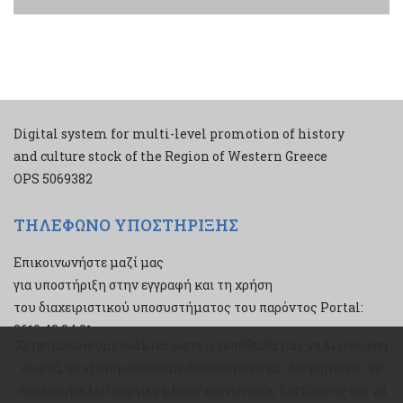
Digital system for multi-level promotion of history
and culture stock of the Region of Western Greece
ΟPS 5069382
ΤΗΛΕΦΩΝΟ ΥΠΟΣΤΗΡΙΞΗΣ
Επικοινωνήστε μαζί μας
για υποστήριξη στην εγγραφή και τη χρήση
του διαχειριστικού υποσυστήματος του παρόντος Portal:
2610 43 34 21
Χρησιμοποιούμε cookies ώστε η τοποθεσία μας να λειτουργεί
Χρησιμοποιούμε cookies ώστε η τοποθεσία μας να λειτουργεί
σωστά, να εξατομικεύουμε περιεχόμενο και διαφημίσεις, να
σωστά, να εξατομικεύουμε περιεχόμενο και διαφημίσεις, να
παρέχουμε λειτουργίες μέσων κοινωνικής δικτύωσης και να
παρέχουμε λειτουργίες μέσων κοινωνικής δικτύωσης και να