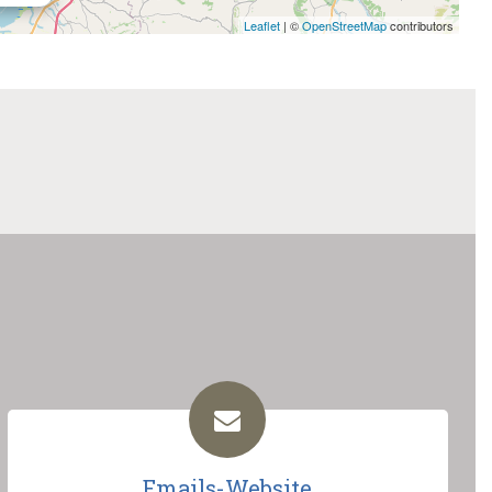
Leaflet
| ©
OpenStreetMap
contributors
Emails-Website