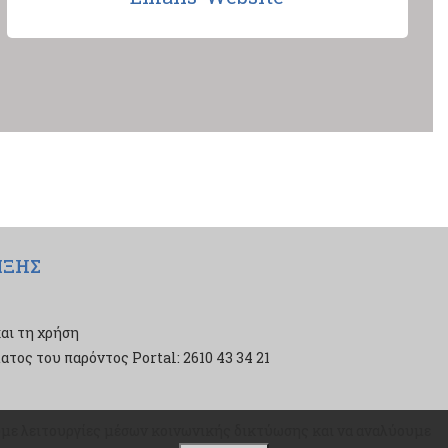
ΙΞΗΣ
αι τη χρήση
τος του παρόντος Portal: 2610 43 34 21
ουμε λειτουργίες μέσων κοινωνικής δικτύωσης και να αναλύουμε
ουμε λειτουργίες μέσων κοινωνικής δικτύωσης και να αναλύουμε