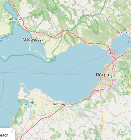
×
Beach