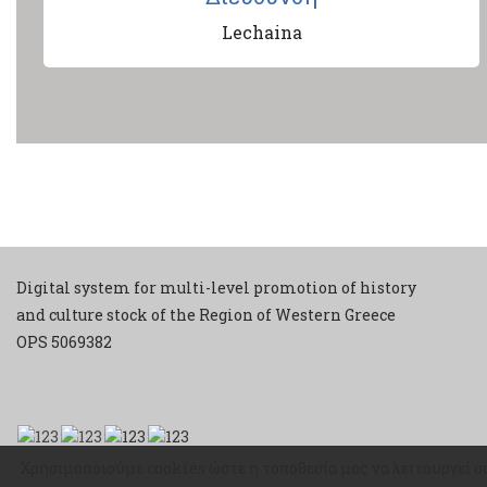
Lechaina
Digital system for multi-level promotion of history
and culture stock of the Region of Western Greece
ΟPS 5069382
Χρησιμοποιούμε cookies ώστε η τοποθεσία μας να λειτουργεί σ
Χρησιμοποιούμε cookies ώστε η τοποθεσία μας να λειτουργεί σ