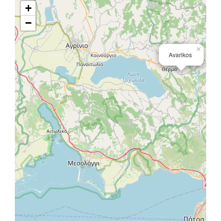
+
−
×
Avarikos