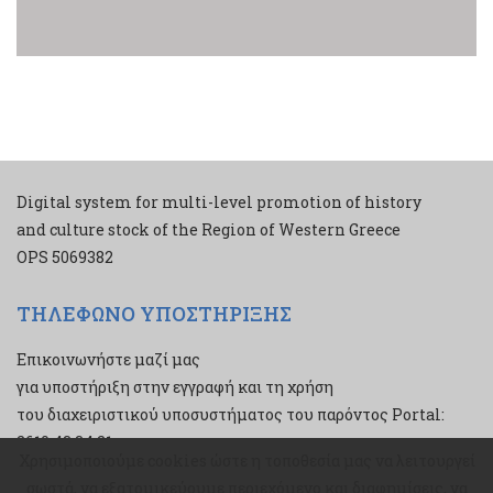
Digital system for multi-level promotion of history
and culture stock of the Region of Western Greece
ΟPS 5069382
ΤΗΛΕΦΩΝΟ ΥΠΟΣΤΗΡΙΞΗΣ
Επικοινωνήστε μαζί μας
για υποστήριξη στην εγγραφή και τη χρήση
του διαχειριστικού υποσυστήματος του παρόντος Portal:
2610 43 34 21
Χρησιμοποιούμε cookies ώστε η τοποθεσία μας να λειτουργεί
Χρησιμοποιούμε cookies ώστε η τοποθεσία μας να λειτουργεί
σωστά, να εξατομικεύουμε περιεχόμενο και διαφημίσεις, να
σωστά, να εξατομικεύουμε περιεχόμενο και διαφημίσεις, να