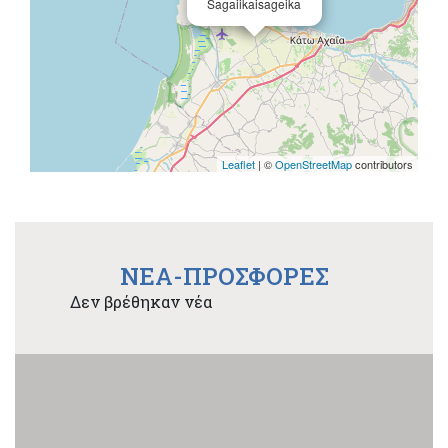
Sagaiikaisageika
Leaflet
| ©
OpenStreetMap
contributors
NEA-ΠΡΟΣΦΟΡΕΣ
Δεν βρέθηκαν νέα