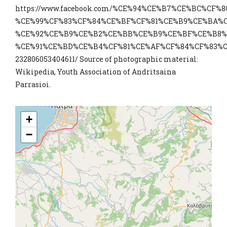
https://www.facebook.com/%CE%94%CE%B7%CE%BC%CF%
%CE%99%CF%83%CF%84%CE%BF%CF%81%CE%B9%CE%BA%C
%CE%92%CE%B9%CE%B2%CE%BB%CE%B9%CE%BF%CE%B8%
%CE%91%CE%BD%CE%B4%CF%81%CE%AF%CF%84%CF%83%C
232806053404611/ Source of photographic material:
Wikipedia, Youth Association of Andritsaina
Parrasioi.
+
−