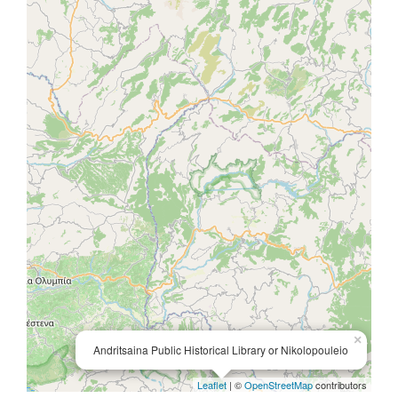
×
Andritsaina Public Historical Library or Nikolopouleio
Leaflet
| ©
OpenStreetMap
contributors