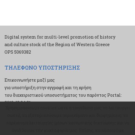
Digital system for multi-level promotion of history
and culture stock of the Region of Western Greece
ΟPS 5069382
ΤΗΛΕΦΩΝΟ ΥΠΟΣΤΗΡΙΞΗΣ
Επικοινωνήστε μαζί μας
για υποστήριξη στην εγγραφή και τη χρήση
του διαχειριστικού υποσυστήματος του παρόντος Portal:
2610 43 34 21
Χρησιμοποιούμε cookies ώστε η τοποθεσία μας να λειτουργεί
Χρησιμοποιούμε cookies ώστε η τοποθεσία μας να λειτουργεί
σωστά, να εξατομικεύουμε περιεχόμενο και διαφημίσεις, να
σωστά, να εξατομικεύουμε περιεχόμενο και διαφημίσεις, να
παρέχουμε λειτουργίες μέσων κοινωνικής δικτύωσης και να
παρέχουμε λειτουργίες μέσων κοινωνικής δικτύωσης και να
αναλύουμε την κυκλοφορία μας. Επίσης, κοινοποιούμε
αναλύουμε την κυκλοφορία μας. Επίσης, κοινοποιούμε