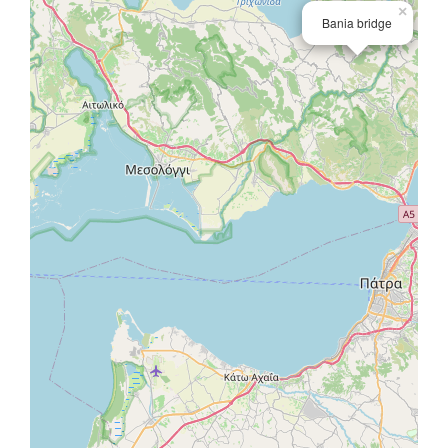
×
Bania bridge