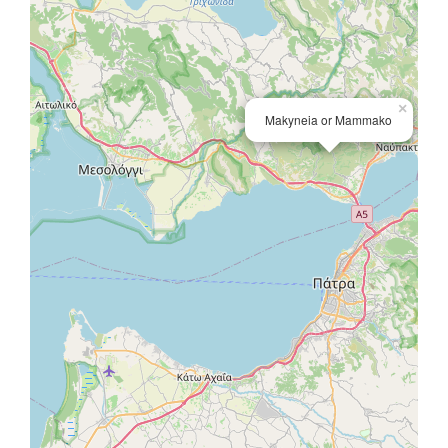
×
Makyneia or Mammako