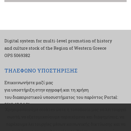
Digital system for multi-level promotion of history
and culture stock of the Region of Western Greece
ΟPS 5069382
ΤΗΛΕΦΩΝΟ ΥΠΟΣΤΗΡΙΞΗΣ
Επικοινωνήστε μαζί μας
για υποστήριξη στην εγγραφή και τη χρήση
του διαχειριστικού υποσυστήματος του παρόντος Portal:
2610 43 34 21
Χρησιμοποιούμε cookies ώστε η τοποθεσία μας να λειτουργεί
Χρησιμοποιούμε cookies ώστε η τοποθεσία μας να λειτουργεί
σωστά, να εξατομικεύουμε περιεχόμενο και διαφημίσεις, να
σωστά, να εξατομικεύουμε περιεχόμενο και διαφημίσεις, να
παρέχουμε λειτουργίες μέσων κοινωνικής δικτύωσης και να
παρέχουμε λειτουργίες μέσων κοινωνικής δικτύωσης και να