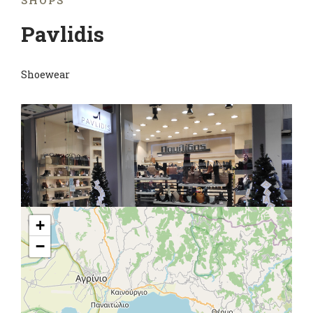
SHOPS
Pavlidis
Shoewear
+
−