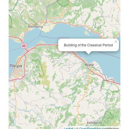
×
Building of the Classical Period
Leaflet
| ©
OpenStreetMap
contributors