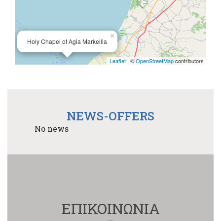
×
Holy Chapel of Agia Markellia
Leaflet
| ©
OpenStreetMap
contributors
NEWS-OFFERS
No news
ΕΠΙΚΟΙΝΩΝΙΑ