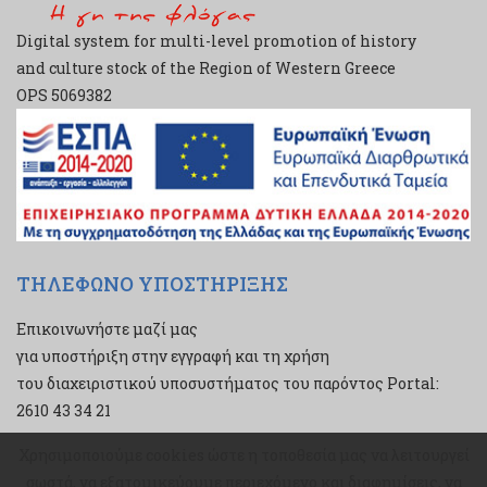
Digital system for multi-level promotion of history
and culture stock of the Region of Western Greece
ΟPS 5069382
ΤΗΛΕΦΩΝΟ ΥΠΟΣΤΗΡΙΞΗΣ
Επικοινωνήστε μαζί μας
για υποστήριξη στην εγγραφή και τη χρήση
του διαχειριστικού υποσυστήματος του παρόντος Portal:
2610 43 34 21
Χρησιμοποιούμε cookies ώστε η τοποθεσία μας να λειτουργεί
Χρησιμοποιούμε cookies ώστε η τοποθεσία μας να λειτουργεί
σωστά, να εξατομικεύουμε περιεχόμενο και διαφημίσεις, να
σωστά, να εξατομικεύουμε περιεχόμενο και διαφημίσεις, να