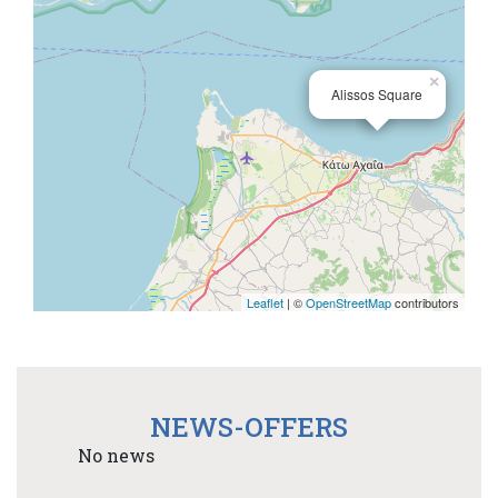
×
Alissos Square
Leaflet
| ©
OpenStreetMap
contributors
NEWS-OFFERS
No news