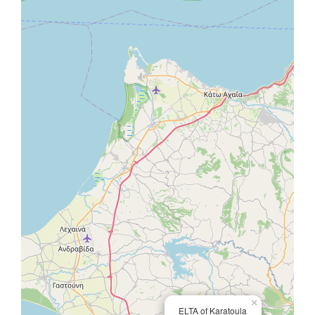
×
ELTA of Karatoula