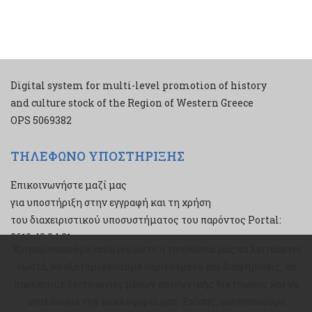
Digital system for multi-level promotion of history
and culture stock of the Region of Western Greece
ΟPS 5069382
ΤΗΛΕΦΩΝΟ ΥΠΟΣΤΗΡΙΞΗΣ
Επικοινωνήστε μαζί μας
για υποστήριξη στην εγγραφή και τη χρήση
του διαχειριστικού υποσυστήματος του παρόντος Portal:
2610 43 34 21
Χρησιμοποιούμε cookies ώστε η τοποθεσία μας να λειτουργεί
Χρησιμοποιούμε cookies ώστε η τοποθεσία μας να λειτουργεί
σωστά, να εξατομικεύουμε περιεχόμενο και διαφημίσεις, να
σωστά, να εξατομικεύουμε περιεχόμενο και διαφημίσεις, να
παρέχουμε λειτουργίες μέσων κοινωνικής δικτύωσης και να
παρέχουμε λειτουργίες μέσων κοινωνικής δικτύωσης και να
αναλύουμε την κυκλοφορία μας. Επίσης, κοινοποιούμε
αναλύουμε την κυκλοφορία μας. Επίσης, κοινοποιούμε