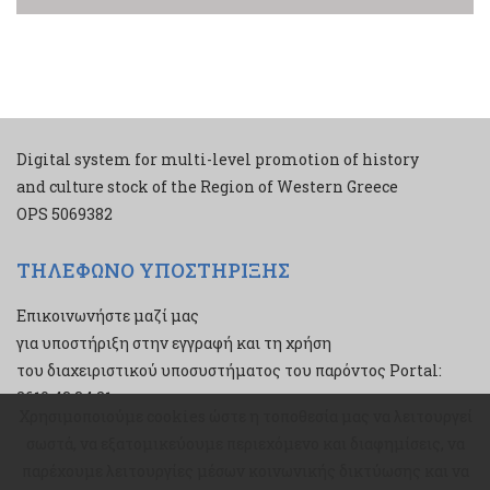
Digital system for multi-level promotion of history
and culture stock of the Region of Western Greece
ΟPS 5069382
ΤΗΛΕΦΩΝΟ ΥΠΟΣΤΗΡΙΞΗΣ
Επικοινωνήστε μαζί μας
για υποστήριξη στην εγγραφή και τη χρήση
του διαχειριστικού υποσυστήματος του παρόντος Portal:
2610 43 34 21
Χρησιμοποιούμε cookies ώστε η τοποθεσία μας να λειτουργεί
Χρησιμοποιούμε cookies ώστε η τοποθεσία μας να λειτουργεί
σωστά, να εξατομικεύουμε περιεχόμενο και διαφημίσεις, να
σωστά, να εξατομικεύουμε περιεχόμενο και διαφημίσεις, να
παρέχουμε λειτουργίες μέσων κοινωνικής δικτύωσης και να
παρέχουμε λειτουργίες μέσων κοινωνικής δικτύωσης και να