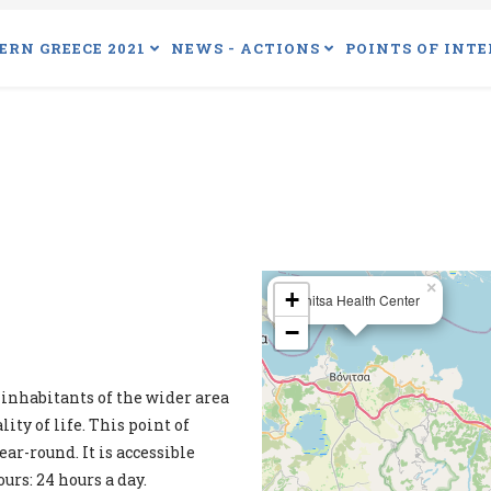
ERN GREECE 2021
NEWS - ACTIONS
POINTS OF INTE
×
+
Vonitsa Health Center
−
inhabitants of the wider area
ty of life. This point of
ear-round. It is accessible
ours: 24 hours a day.