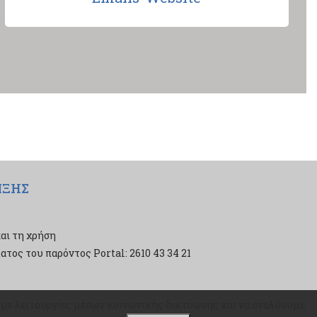
ΙΞΗΣ
αι τη χρήση
τος του παρόντος Portal: 2610 43 34 21
ουμε λειτουργίες μέσων κοινωνικής δικτύωσης και να αναλύουμε
ουμε λειτουργίες μέσων κοινωνικής δικτύωσης και να αναλύουμε