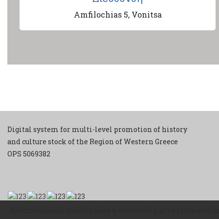
Amfilochias 5, Vonitsa
Digital system for multi-level promotion of history
and culture stock of the Region of Western Greece
ΟPS 5069382
Χρησιμοποιούμε cookies ώστε η τοποθεσία μας να λειτουργεί σ
Χρησιμοποιούμε cookies ώστε η τοποθεσία μας να λειτουργεί σ