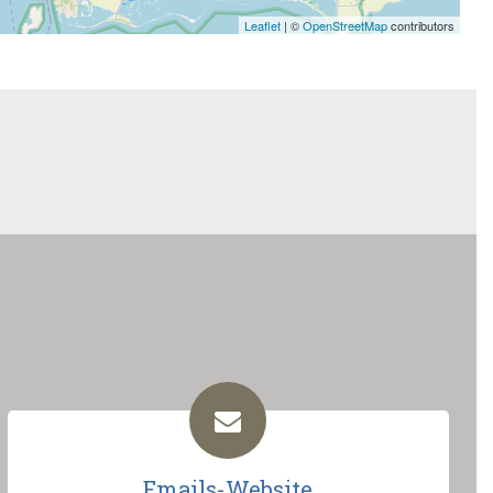
Leaflet
| ©
OpenStreetMap
contributors
Emails-Website