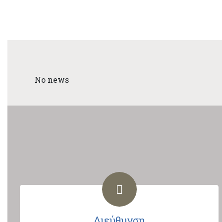
No news
Διεύθυνση