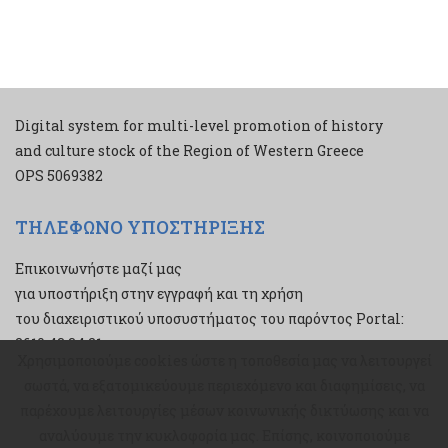
Digital system for multi-level promotion of history
and culture stock of the Region of Western Greece
ΟPS 5069382
ΤΗΛΕΦΩΝΟ ΥΠΟΣΤΗΡΙΞΗΣ
Επικοινωνήστε μαζί μας
για υποστήριξη στην εγγραφή και τη χρήση
του διαχειριστικού υποσυστήματος του παρόντος Portal:
2610 43 34 21
Χρησιμοποιούμε cookies ώστε η τοποθεσία μας να λειτουργεί
Χρησιμοποιούμε cookies ώστε η τοποθεσία μας να λειτουργεί
σωστά, να εξατομικεύουμε περιεχόμενο και διαφημίσεις, να
σωστά, να εξατομικεύουμε περιεχόμενο και διαφημίσεις, να
παρέχουμε λειτουργίες μέσων κοινωνικής δικτύωσης και να
παρέχουμε λειτουργίες μέσων κοινωνικής δικτύωσης και να
αναλύουμε την κυκλοφορία μας. Επίσης, κοινοποιούμε
αναλύουμε την κυκλοφορία μας. Επίσης, κοινοποιούμε