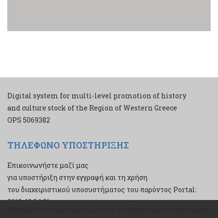
Digital system for multi-level promotion of history
and culture stock of the Region of Western Greece
ΟPS 5069382
ΤΗΛΕΦΩΝΟ ΥΠΟΣΤΗΡΙΞΗΣ
Επικοινωνήστε μαζί μας
για υποστήριξη στην εγγραφή και τη χρήση
του διαχειριστικού υποσυστήματος του παρόντος Portal:
2610 43 34 21
Χρησιμοποιούμε cookies ώστε η τοποθεσία μας να λειτουργεί
Χρησιμοποιούμε cookies ώστε η τοποθεσία μας να λειτουργεί