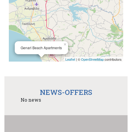
×
Genari Beach Apartments
Leaflet
| ©
OpenStreetMap
contributors
NEWS-OFFERS
No news