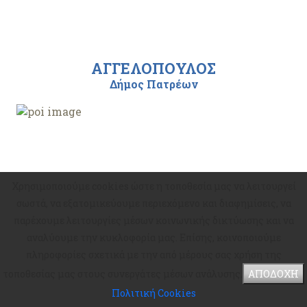
ΑΓΓΕΛΟΠΟΥΛΟΣ
Δήμος Πατρέων
Χρησιμοποιούμε cookies ώστε η τοποθεσία μας να λειτουργεί
σωστά, να εξατομικεύουμε περιεχόμενο και διαφημίσεις, να
παρέχουμε λειτουργίες μέσων κοινωνικής δικτύωσης και να
αναλύουμε την κυκλοφορία μας. Επίσης, κοινοποιούμε
πληροφορίες σχετικά με την από μέρους σας χρήση της
τοποθεσίας μας στους συνεργάτες μέσων ανάλυσης.
ΑΠΟΔΟΧΗ
Κόκκινη Κλωστή
Πολιτική Cookies
Δήμος Πατρέων