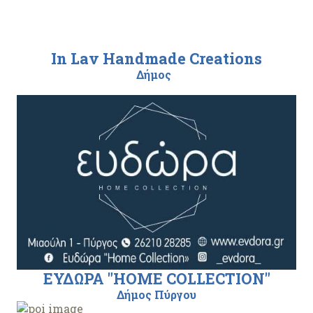
In Lav Handmade Creations
Δήμος
ΕΥΔΩΡΑ "HOME COLLECTION"
Δήμος Πύργου