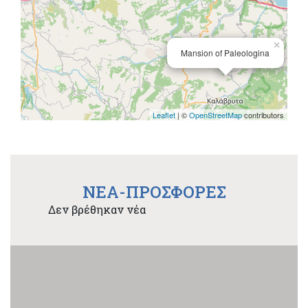
×
Mansion of Paleologina
Leaflet
| ©
OpenStreetMap
contributors
NEA-ΠΡΟΣΦΟΡΕΣ
Δεν βρέθηκαν νέα