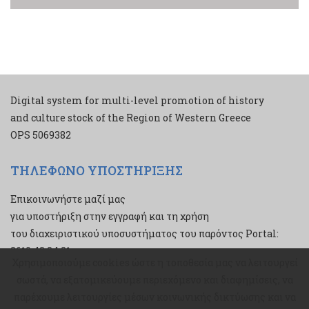
Digital system for multi-level promotion of history
and culture stock of the Region of Western Greece
ΟPS 5069382
ΤΗΛΕΦΩΝΟ ΥΠΟΣΤΗΡΙΞΗΣ
Επικοινωνήστε μαζί μας
για υποστήριξη στην εγγραφή και τη χρήση
του διαχειριστικού υποσυστήματος του παρόντος Portal:
2610 43 34 21
Χρησιμοποιούμε cookies ώστε η τοποθεσία μας να λειτουργεί
Χρησιμοποιούμε cookies ώστε η τοποθεσία μας να λειτουργεί
σωστά, να εξατομικεύουμε περιεχόμενο και διαφημίσεις, να
σωστά, να εξατομικεύουμε περιεχόμενο και διαφημίσεις, να
παρέχουμε λειτουργίες μέσων κοινωνικής δικτύωσης και να
παρέχουμε λειτουργίες μέσων κοινωνικής δικτύωσης και να