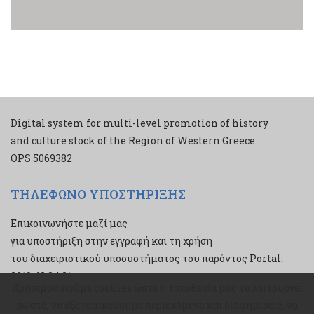
Digital system for multi-level promotion of history
and culture stock of the Region of Western Greece
ΟPS 5069382
ΤΗΛΕΦΩΝΟ ΥΠΟΣΤΗΡΙΞΗΣ
Επικοινωνήστε μαζί μας
για υποστήριξη στην εγγραφή και τη χρήση
του διαχειριστικού υποσυστήματος του παρόντος Portal:
2610 43 34 21
Χρησιμοποιούμε cookies ώστε η τοποθεσία μας να λειτουργεί
Χρησιμοποιούμε cookies ώστε η τοποθεσία μας να λειτουργεί
σωστά, να εξατομικεύουμε περιεχόμενο και διαφημίσεις, να
σωστά, να εξατομικεύουμε περιεχόμενο και διαφημίσεις, να