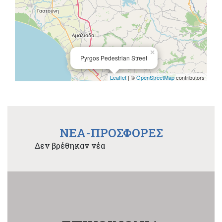
×
Pyrgos Pedestrian Street
Leaflet
| ©
OpenStreetMap
contributors
NEA-ΠΡΟΣΦΟΡΕΣ
Δεν βρέθηκαν νέα