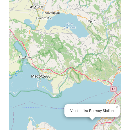
×
Vrachneika Railway Station