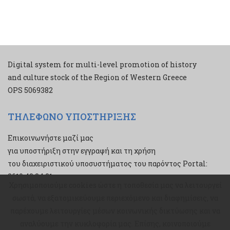
Digital system for multi-level promotion of history
and culture stock of the Region of Western Greece
ΟPS 5069382
ΤΗΛΕΦΩΝΟ ΥΠΟΣΤΗΡΙΞΗΣ
Επικοινωνήστε μαζί μας
για υποστήριξη στην εγγραφή και τη χρήση
του διαχειριστικού υποσυστήματος του παρόντος Portal:
2610 43 34 21
Χρησιμοποιούμε cookies ώστε η τοποθεσία μας να λειτουργεί
Χρησιμοποιούμε cookies ώστε η τοποθεσία μας να λειτουργεί
σωστά, να εξατομικεύουμε περιεχόμενο και διαφημίσεις, να
σωστά, να εξατομικεύουμε περιεχόμενο και διαφημίσεις, να
παρέχουμε λειτουργίες μέσων κοινωνικής δικτύωσης και να
παρέχουμε λειτουργίες μέσων κοινωνικής δικτύωσης και να
αναλύουμε την κυκλοφορία μας. Επίσης, κοινοποιούμε
αναλύουμε την κυκλοφορία μας. Επίσης, κοινοποιούμε