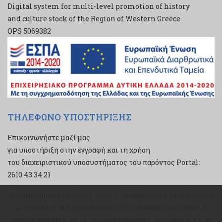
Digital system for multi-level promotion of history
and culture stock of the Region of Western Greece
ΟPS 5069382
ΤΗΛΕΦΩΝΟ ΥΠΟΣΤΗΡΙΞΗΣ
Επικοινωνήστε μαζί μας
για υποστήριξη στην εγγραφή και τη χρήση
του διαχειριστικού υποσυστήματος του παρόντος Portal:
2610 43 34 21
Χρησιμοποιούμε cookies ώστε η τοποθεσία μας να λειτουργεί
Χρησιμοποιούμε cookies ώστε η τοποθεσία μας να λειτουργεί
σωστά, να εξατομικεύουμε περιεχόμενο και διαφημίσεις, να
σωστά, να εξατομικεύουμε περιεχόμενο και διαφημίσεις, να
παρέχουμε λειτουργίες μέσων κοινωνικής δικτύωσης και να
παρέχουμε λειτουργίες μέσων κοινωνικής δικτύωσης και να