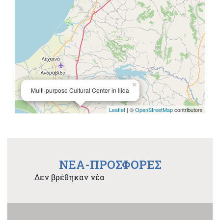
×
Multi-purpose Cultural Center in Ilida
Leaflet
| ©
OpenStreetMap
contributors
NEA-ΠΡΟΣΦΟΡΕΣ
Δεν βρέθηκαν νέα