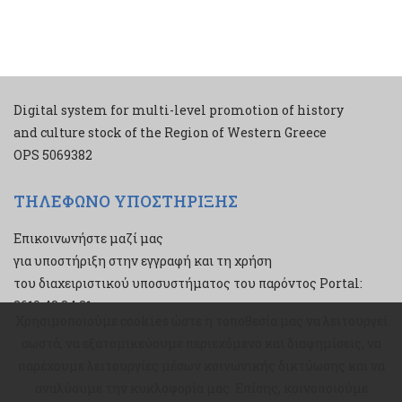
Digital system for multi-level promotion of history
and culture stock of the Region of Western Greece
ΟPS 5069382
ΤΗΛΕΦΩΝΟ ΥΠΟΣΤΗΡΙΞΗΣ
Επικοινωνήστε μαζί μας
για υποστήριξη στην εγγραφή και τη χρήση
του διαχειριστικού υποσυστήματος του παρόντος Portal:
2610 43 34 21
Χρησιμοποιούμε cookies ώστε η τοποθεσία μας να λειτουργεί
Χρησιμοποιούμε cookies ώστε η τοποθεσία μας να λειτουργεί
σωστά, να εξατομικεύουμε περιεχόμενο και διαφημίσεις, να
σωστά, να εξατομικεύουμε περιεχόμενο και διαφημίσεις, να
παρέχουμε λειτουργίες μέσων κοινωνικής δικτύωσης και να
παρέχουμε λειτουργίες μέσων κοινωνικής δικτύωσης και να
αναλύουμε την κυκλοφορία μας. Επίσης, κοινοποιούμε
αναλύουμε την κυκλοφορία μας. Επίσης, κοινοποιούμε