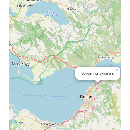
×
Voudeni or Skioessa