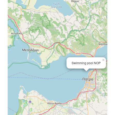
×
Swimming pool NOP