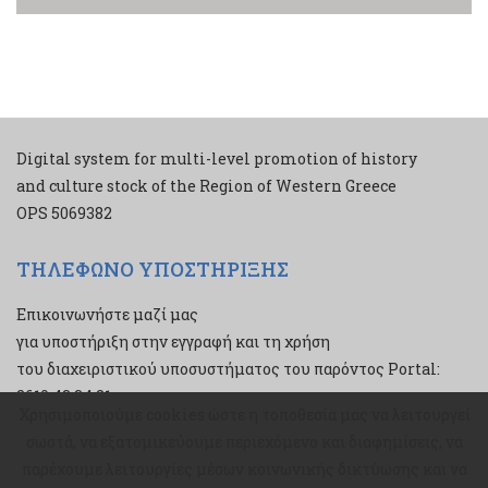
Digital system for multi-level promotion of history
and culture stock of the Region of Western Greece
ΟPS 5069382
ΤΗΛΕΦΩΝΟ ΥΠΟΣΤΗΡΙΞΗΣ
Επικοινωνήστε μαζί μας
για υποστήριξη στην εγγραφή και τη χρήση
του διαχειριστικού υποσυστήματος του παρόντος Portal:
2610 43 34 21
Χρησιμοποιούμε cookies ώστε η τοποθεσία μας να λειτουργεί
Χρησιμοποιούμε cookies ώστε η τοποθεσία μας να λειτουργεί
σωστά, να εξατομικεύουμε περιεχόμενο και διαφημίσεις, να
σωστά, να εξατομικεύουμε περιεχόμενο και διαφημίσεις, να
παρέχουμε λειτουργίες μέσων κοινωνικής δικτύωσης και να
παρέχουμε λειτουργίες μέσων κοινωνικής δικτύωσης και να