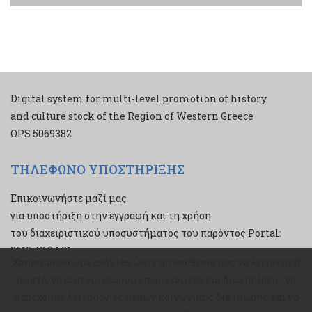
Digital system for multi-level promotion of history
and culture stock of the Region of Western Greece
ΟPS 5069382
ΤΗΛΕΦΩΝΟ ΥΠΟΣΤΗΡΙΞΗΣ
Επικοινωνήστε μαζί μας
για υποστήριξη στην εγγραφή και τη χρήση
του διαχειριστικού υποσυστήματος του παρόντος Portal:
2610 43 34 21
Χρησιμοποιούμε cookies ώστε η τοποθεσία μας να λειτουργεί
Χρησιμοποιούμε cookies ώστε η τοποθεσία μας να λειτουργεί
σωστά, να εξατομικεύουμε περιεχόμενο και διαφημίσεις, να
σωστά, να εξατομικεύουμε περιεχόμενο και διαφημίσεις, να
παρέχουμε λειτουργίες μέσων κοινωνικής δικτύωσης και να
παρέχουμε λειτουργίες μέσων κοινωνικής δικτύωσης και να