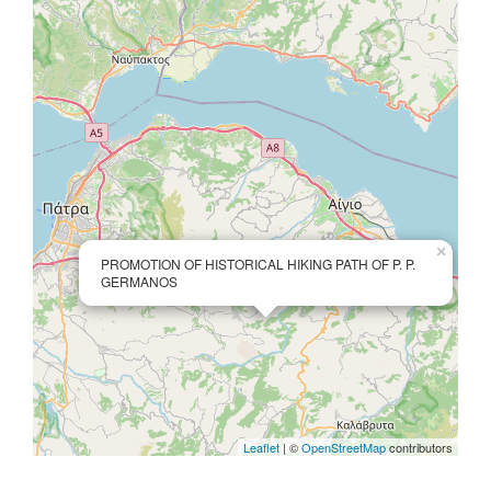
×
PROMOTION OF HISTORICAL HIKING PATH OF P. P.
GERMANOS
Leaflet
| ©
OpenStreetMap
contributors