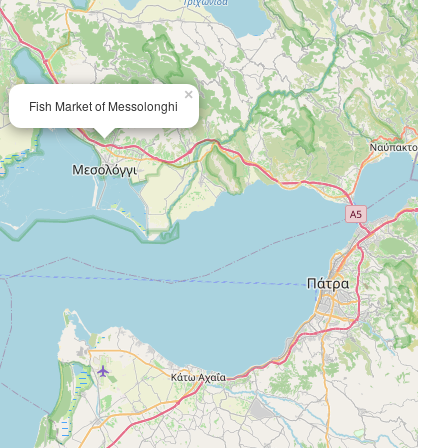
×
Fish Market of Messolonghi