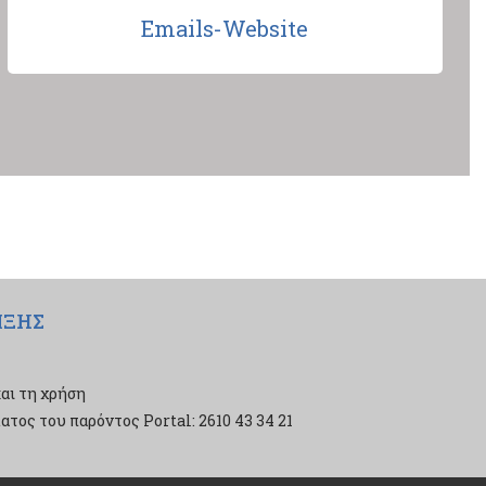
Emails-Website
ΙΞΗΣ
αι τη χρήση
τος του παρόντος Portal: 2610 43 34 21