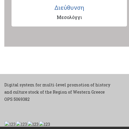
Διεύθυνση
Μεσολόγγι
Digital system for multi-level promotion of history
and culture stock of the Region of Western Greece
ΟPS 5069382